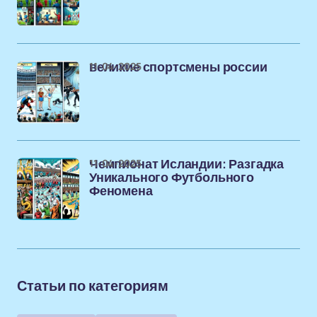
11-04-2025
великие спортсмены россии
11-04-2025
Чемпионат Исландии: Разгадка
Уникального Футбольного
Феномена
Статьи по категориям