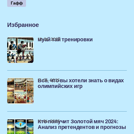
Гафф
Избранное
12-04-2025
муай тай тренировки
11-04-2025
Всё, что вы хотели знать о видах
олимпийских игр
11-04-2025
Кто получит Золотой мяч 2024:
Анализ претендентов и прогнозы