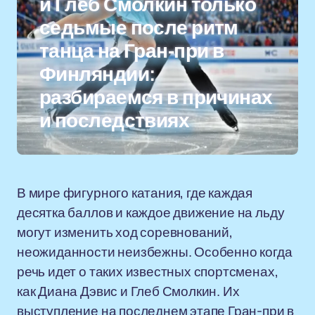
и Глеб Смолкин только
седьмые после ритм
танца на Гран-при в
Финляндии:
разбираемся в причинах
и последствиях
В мире фигурного катания, где каждая
десятка баллов и каждое движение на льду
могут изменить ход соревнований,
неожиданности неизбежны. Особенно когда
речь идет о таких известных спортсменах,
как Диана Дэвис и Глеб Смолкин. Их
выступление на последнем этапе Гран-при в