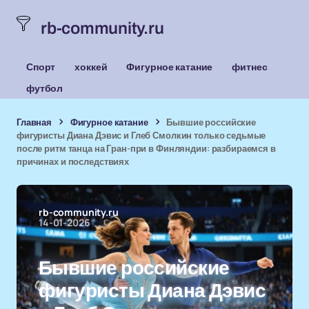
rb-community.ru
Спорт
хоккей
Фигурное катание
фитнес
футбол
Главная
Фигурное катание
Бывшие российские
фигуристы Диана Дэвис и Глеб Смолкин только седьмые
после ритм танца на Гран-при в Финляндии: разбираемся в
причинах и последствиях
rb-community.ru
14-01-2026
Бывшие российские
фигуристы Диана Дэвис