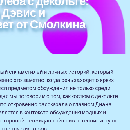
леба с декольте:
 Дэвис и
ет от Смолкина
ный сплав стилей и личных историй, который
но это заметно, когда речь заходит о ярких
тся предметом обсуждения не только среди
ня мы поговорим о том, как костюм с декольте
что откровенно рассказала о главном Диана
вляется в контексте обсуждения модных и
и стороной неожиданный привет теннисисту от
сыщенную историю.