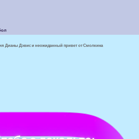
бол
ния Дианы Дэвис и неожиданный привет от Смолкина