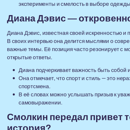
эксперименты и смелость в выборе одежды
Диана Дэвис — откровенно
Диана Дэвис, известная своей искренностью и 
В своих интервью она делится мыслями о совре
важные темы. Её позиция часто резонирует с м
открытые ответы.
Диана подчеркивает важность быть собой и
Она отмечает, что спорт и стиль — это н
спортсмена.
В её словах можно услышать призыв к ува
самовыражении.
Смолкин передал привет т
история?