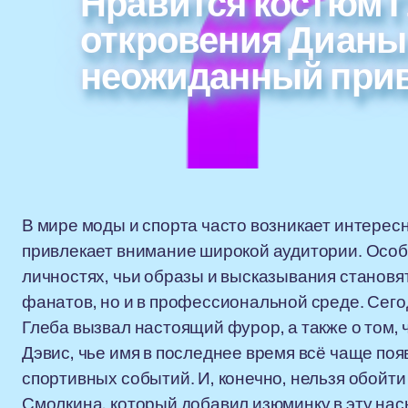
Нравится костюм Г
откровения Дианы
неожиданный прив
В мире моды и спорта часто возникает интерес
привлекает внимание широкой аудитории. Особен
личностях, чьи образы и высказывания становя
фанатов, но и в профессиональной среде. Сегод
Глеба вызвал настоящий фурор, а также о том, 
Дэвис, чье имя в последнее время всё чаще поя
спортивных событий. И, конечно, нельзя обойт
Смолкина, который добавил изюминку в эту на