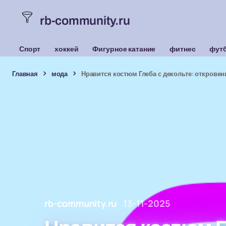
rb-community.ru
Спорт
хоккей
Фигурное катание
фитнес
фут
Главная
мода
Нравится костюм Глеба с декольте: открове
rb-community.ru
13-11-2025