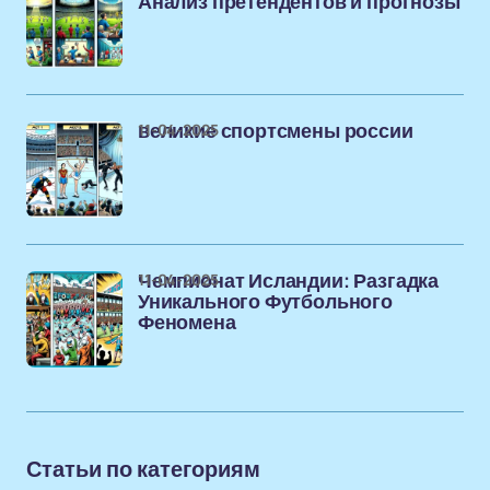
Анализ претендентов и прогнозы
11-04-2025
великие спортсмены россии
11-04-2025
Чемпионат Исландии: Разгадка
Уникального Футбольного
Феномена
Статьи по категориям