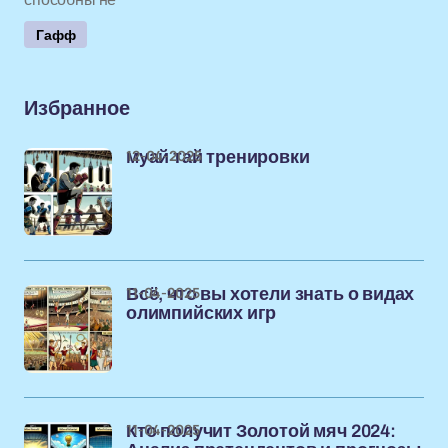
Гафф
Избранное
12-04-2025
муай тай тренировки
11-04-2025
Всё, что вы хотели знать о видах
олимпийских игр
11-04-2025
Кто получит Золотой мяч 2024: