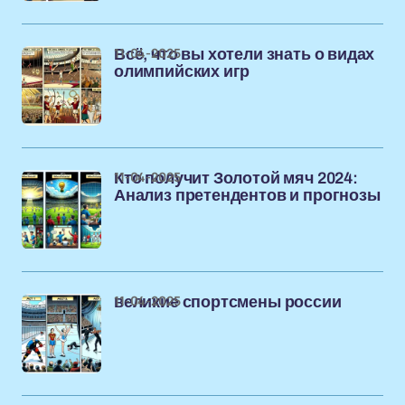
11-04-2025
Всё, что вы хотели знать о видах
олимпийских игр
11-04-2025
Кто получит Золотой мяч 2024:
Анализ претендентов и прогнозы
11-04-2025
великие спортсмены россии