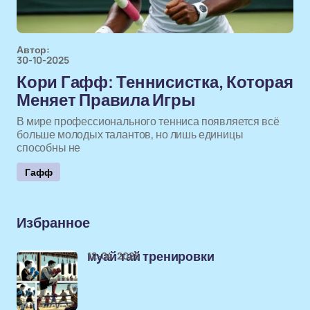
Автор:
30-10-2025
Кори Гафф: Теннисистка, Которая
Меняет Правила Игры
В мире профессионального тенниса появляется всё
больше молодых талантов, но лишь единицы
способны не
Гафф
Избранное
12-04-2025
муай тай тренировки