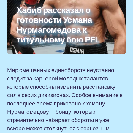
Хабиб рассказал о
готовности Усмана
Нурмагомедова к
титульному бою PFL
Мир смешанных единоборств неустанно
следит за карьерой молодых талантов,
которые способны изменить расстановку
сил в своих дивизионах. Особое внимание в
последнее время приковано к Усману
Нурмагомедову — бойцу, который
стремительно набирает обороты и уже
вскоре может столкнуться с серьезным