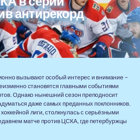
КА в серии
ив антирекорд
ционно вызывают особый интерес и внимание –
 неизменно становятся главными событиями
ертов. Однако нынешний сезон преподносит
адуматься даже самых преданных поклонников.
хоккейной лиги, столкнулась с серьёзными
недавнем матче против ЦСКА, где петербуржцы