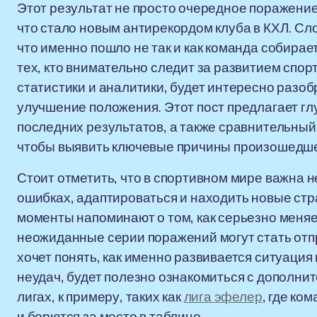
Этот результат не просто очередное поражение
что стало новым антирекордом клуба в КХЛ. Сл
что именно пошло не так и как команда собирае
тех, кто внимательно следит за развитием спор
статистики и аналитики, будет интересно разобр
улучшение положения. Этот пост предлагает гл
последних результатов, а также сравнительный
чтобы выявить ключевые причины произошедше
Стоит отметить, что в спортивном мире важна не
ошибках, адаптироваться и находить новые ст
моменты напоминают о том, как серьезно меняе
неожиданные серии поражений могут стать отпра
хочет понять, как именно развивается ситуация 
неудач, будет полезно ознакомиться с дополн
лигах, к примеру, таких как
лига эфелер
, где ко
и борются за место в таблице.