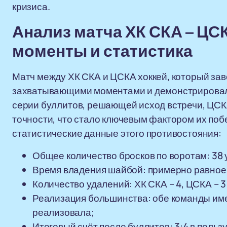
кризиса.
Анализ матча ХК СКА – ЦС
моменты и статистика
Матч между ХК СКА и ЦСКА хоккей, который за
захватывающими моментами и демонстрировал 
серии буллитов, решающей исход встречи, ЦСК
точности, что стало ключевым фактором их по
статистические данные этого противостояния:
Общее количество бросков по воротам: 38 
Время владения шайбой: примерно равное
Количество удалений: ХК СКА – 4, ЦСКА – 3
Реализация большинства: обе команды имел
реализовала;
Итоговый счёт после буллитов: 3:4 в польз