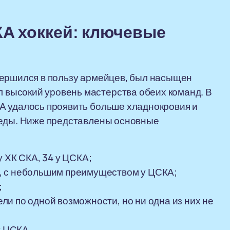
КА хоккей: ключевые
вершился в пользу армейцев, был насыщен
высокий уровень мастерства обеих команд. В
А удалось проявить больше хладнокровия и
беды. Ниже представлены основные
у ХК СКА, 34 у ЦСКА;
, с небольшим преимуществом у ЦСКА;
;
и по одной возможности, но ни одна из них не
у ЦСКА.