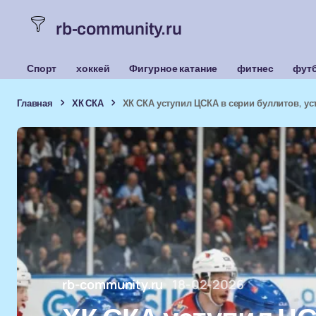
rb-community.ru
Спорт
хоккей
Фигурное катание
фитнес
фут
Главная
ХК СКА
ХК СКА уступил ЦСКА в серии буллитов, ус
rb-community.ru
18-02-2026