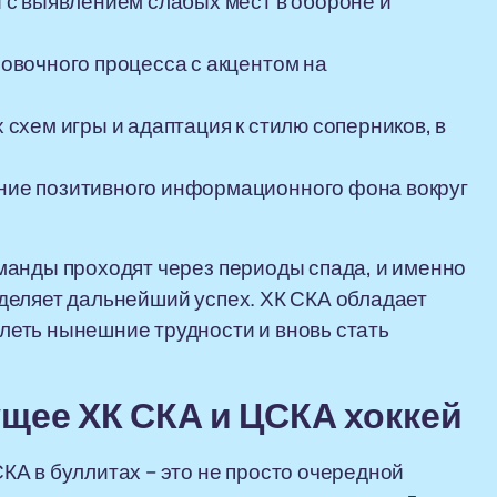
 с выявлением слабых мест в обороне и
овочного процесса с акцентом на
схем игры и адаптация к стилю соперников, в
ние позитивного информационного фона вокруг
манды проходят через периоды спада, и именно
деляет дальнейший успех. ХК СКА обладает
еть нынешние трудности и вновь стать
ущее ХК СКА и ЦСКА хоккей
А в буллитах – это не просто очередной