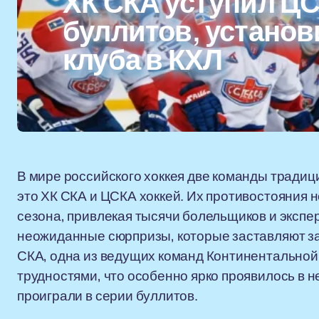
ХК СКА уступил ЦС
буллитов, установ
клуба в КХЛ
В мире российского хоккея две команды тради
это ХК СКА и ЦСКА хоккей. Их противостояния
сезона, привлекая тысячи болельщиков и эксп
неожиданные сюрпризы, которые заставляют з
СКА, одна из ведущих команд Континентальной 
трудностями, что особенно ярко проявилось в 
проиграли в серии буллитов.