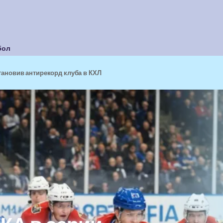
бол
тановив антирекорд клуба в КХЛ