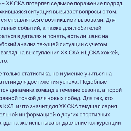
 – ХК СКА потерпел седьмое поражение подряд,
ожившаяся ситуация вызывает вопросы о том,
тся справляться с возникшими вызовами. Для
тивных событий, а также для любителей
аться в деталях и понять, есть ли шанс на
убокий анализ текущей ситуации с учетом
 взгляд на выступления ХК СКА и ЦСКА хоккей,
го.
 только статистика, но и умение учиться на
ратегии для достижения успеха. Подобные
тся динамика команд в течение сезона, а порой
вной точкой для новых побед. Для тех, кто
в КХЛ, и что значит для ХК СКА текущая серия
ительной информацией о других спортивных
манды также испытывают давление конкуренции