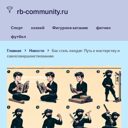
rb-community.ru
Спорт
хоккей
Фигурное катание
фитнес
футбол
Главная
Новости
Как стать ниндзя: Путь к мастерству и
самосовершенствованию
rb-community.ru
13-02-2025