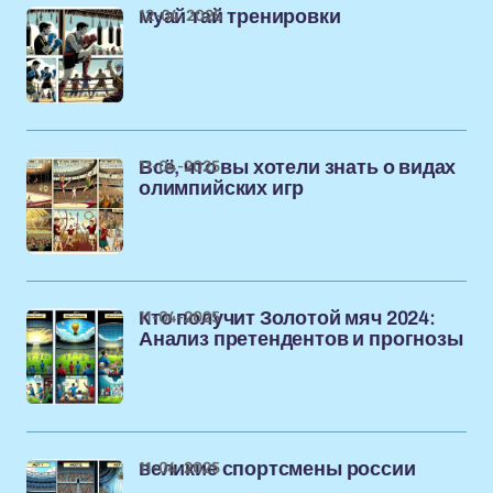
12-04-2025
муай тай тренировки
11-04-2025
Всё, что вы хотели знать о видах
олимпийских игр
11-04-2025
Кто получит Золотой мяч 2024:
Анализ претендентов и прогнозы
11-04-2025
великие спортсмены россии