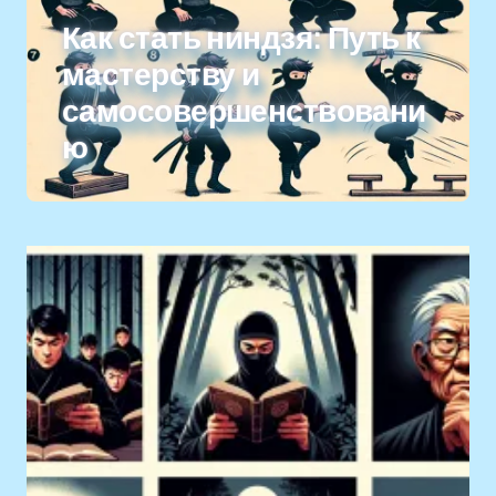
Как стать ниндзя: Путь к
мастерству и
самосовершенствовани
ю