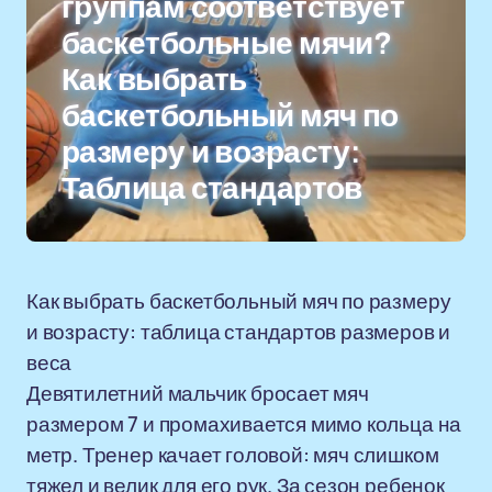
группам соответствует
баскетбольные мячи?
Как выбрать
баскетбольный мяч по
размеру и возрасту:
Таблица стандартов
Как выбрать баскетбольный мяч по размеру
и возрасту: таблица стандартов размеров и
веса
Девятилетний мальчик бросает мяч
размером 7 и промахивается мимо кольца на
метр. Тренер качает головой: мяч слишком
тяжел и велик для его рук. За сезон ребенок