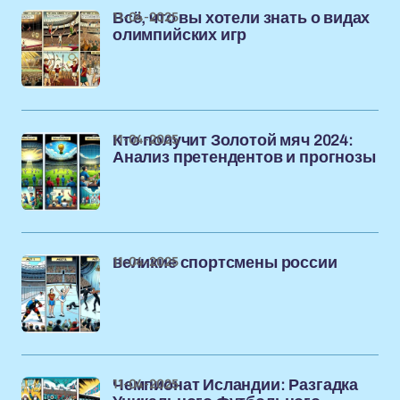
11-04-2025
Всё, что вы хотели знать о видах
олимпийских игр
11-04-2025
Кто получит Золотой мяч 2024:
Анализ претендентов и прогнозы
11-04-2025
великие спортсмены россии
11-04-2025
Чемпионат Исландии: Разгадка