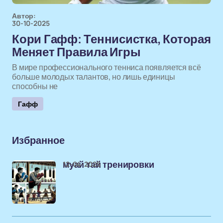
Автор:
30-10-2025
Кори Гафф: Теннисистка, Которая
Меняет Правила Игры
В мире профессионального тенниса появляется всё
больше молодых талантов, но лишь единицы
способны не
Гафф
Избранное
12-04-2025
муай тай тренировки