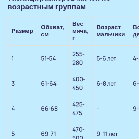
возрастным группам
Вес
Обхват,
Возраст
В
Размер
мяча,
см
мальчики
д
г
255-
1
51-54
5-6 лет
4-
280
400-
3
61-64
6-8 лет
6-
450
425-
4
66-68
-
9-
475
470-
5
69-71
9-11 лет
-
500