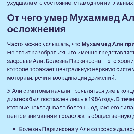
ухудшала его состояние, став одной из главных
От чего умер Мухаммед Ал
осложнения
Часто можно услышать, что
Мухаммед Али при
Но стоит разобраться, что именно представляет
здоровье Али. Болезнь Паркинсона — это хрон
которое поражает центральную нервную систе
моторики, речи и координации движений.
У Али симптомы начали проявляться уже в конце
диагноз был поставлен лишь в 1984 году. В теч
которые накладывала болезнь, однако его сила 
центре внимания и продолжать общественную 
Болезнь Паркинсона у Али сопровождалас