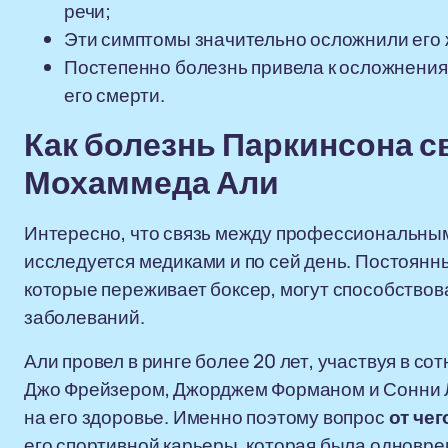
речи;
Эти симптомы значительно осложнили его 
Постепенно болезнь привела к осложнениям
его смерти.
Как болезнь Паркинсона с
Мохаммеда Али
Интересно, что связь между профессиональным
исследуется медиками и по сей день. Постоянны
которые переживает боксер, могут способство
заболеваний.
Али провел в ринге более 20 лет, участвуя в с
Джо Фрейзером, Джорджем Форманом и Сонни Ли
на его здоровье. Именно поэтому вопрос
от че
его спортивной карьеры, которая была одновр