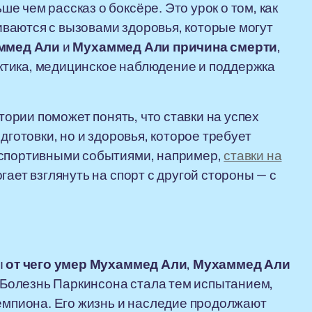
 чем рассказ о боксёре. Это урок о том, как
ваются с вызовами здоровья, которые могут
аммед Али
и
Мухаммед Али причина смерти
,
ктика, медицинское наблюдение и поддержка
стории поможет понять, что ставки на успех
дготовки, но и здоровья, которое требует
 спортивными событиями, например,
ставки на
гает взглянуть на спорт с другой стороны — с
ы
от чего умер Мухаммед Али
,
Мухаммед Али
 Болезнь Паркинсона стала тем испытанием,
чемпиона. Его жизнь и наследие продолжают