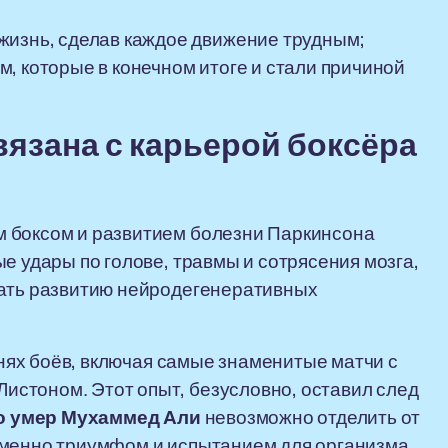
жизнь, сделав каждое движение трудным;
, которые в конечном итоге и стали причиной
вязана с карьерой боксёра
 боксом и развитием болезни Паркинсона
е удары по голове, травмы и сотрясения мозга,
вать развитию нейродегенеративных
отнях боёв, включая самые знаменитые матчи с
стоном. Этот опыт, безусловно, оставил след
го умер Мухаммед Али
невозможно отделить от
еменно триумфом и испытанием для организма.