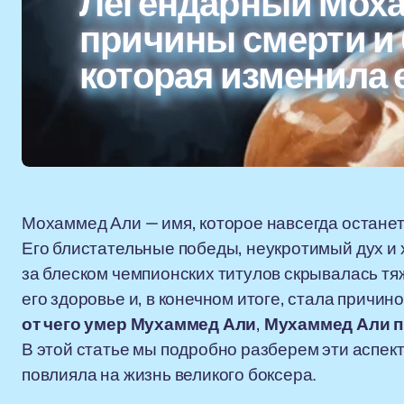
Легендарный Моха
причины смерти и 
которая изменила 
Мохаммед Али — имя, которое навсегда останетс
Его блистательные победы, неукротимый дух и 
за блеском чемпионских титулов скрывалась тя
его здоровье и, в конечном итоге, стала причи
от чего умер Мухаммед Али
,
Мухаммед Али п
В этой статье мы подробно разберем эти аспект
повлияла на жизнь великого боксера.