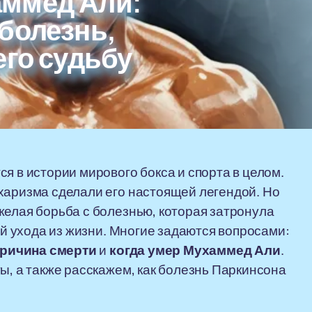
ммед Али:
болезнь,
его судьбу
я в истории мирового бокса и спорта в целом.
харизма сделали его настоящей легендой. Но
желая борьба с болезнью, которая затронула
ной ухода из жизни. Многие задаются вопросами:
ричина смерти
и
когда умер Мухаммед Али
.
ы, а также расскажем, как болезнь Паркинсона