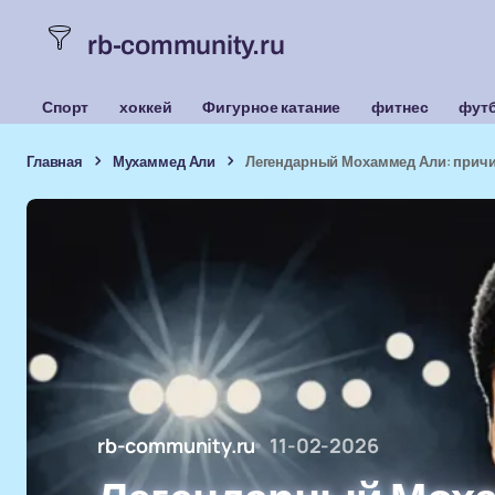
rb-community.ru
Спорт
хоккей
Фигурное катание
фитнес
фут
Главная
Мухаммед Али
Легендарный Мохаммед Али: причин
rb-community.ru
11-02-2026