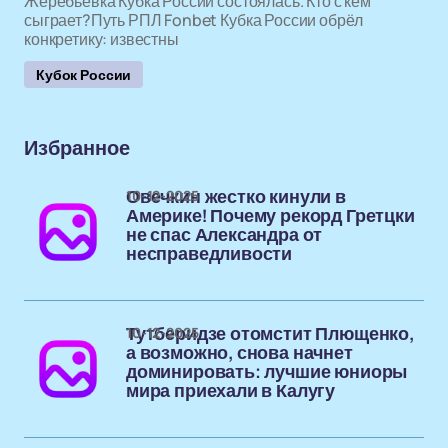
Жеребьевка Кубка России состоялась. Кто с кем
сыграет?Путь РПЛ Fonbet Кубка России обрёл
конкретику: известны
Кубок России
Избранное
10-12-2025
Овечкин жестко кинули в
Америке! Почему рекорд Гретцки
не спас Александра от
несправедливости
10-12-2025
Тутберидзе отомстит Плющенко,
а возможно, снова начнет
доминировать: лучшие юниоры
мира приехали в Калугу