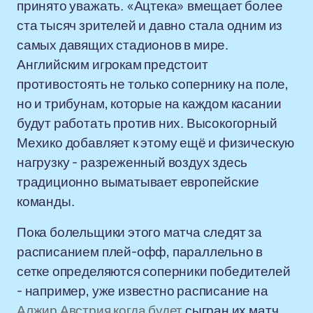
принято уважать. «Ацтека» вмещает более
ста тысяч зрителей и давно стала одним из
самых давящих стадионов в мире.
Английским игрокам предстоит
противостоять не только сопернику на поле,
но и трибунам, которые на каждом касании
будут работать против них. Высокогорный
Мехико добавляет к этому ещё и физическую
нагрузку - разреженный воздух здесь
традиционно выматывает европейские
команды.
Пока болельщики этого матча следят за
расписанием плей-офф, параллельно в
сетке определяются соперники победителей
- например, уже известно расписание на
Алжир Австрия когда будет
сыгран их матч.