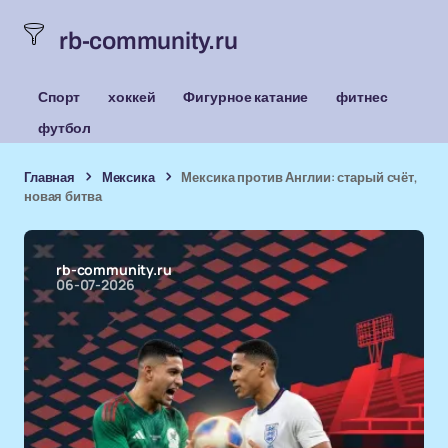
rb-community.ru
Спорт
хоккей
Фигурное катание
фитнес
футбол
Главная
Мексика
Мексика против Англии: старый счёт,
новая битва
rb-community.ru
06-07-2026