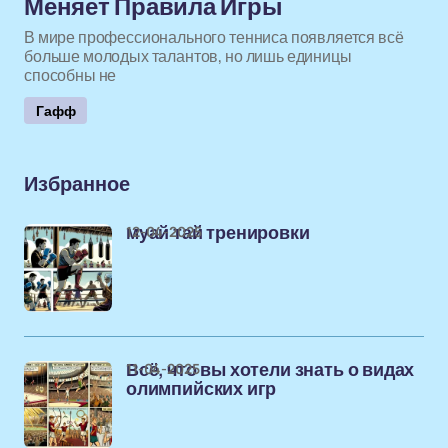
Меняет Правила Игры
В мире профессионального тенниса появляется всё
больше молодых талантов, но лишь единицы
способны не
Гафф
Избранное
12-04-2025
муай тай тренировки
11-04-2025
Всё, что вы хотели знать о видах
олимпийских игр