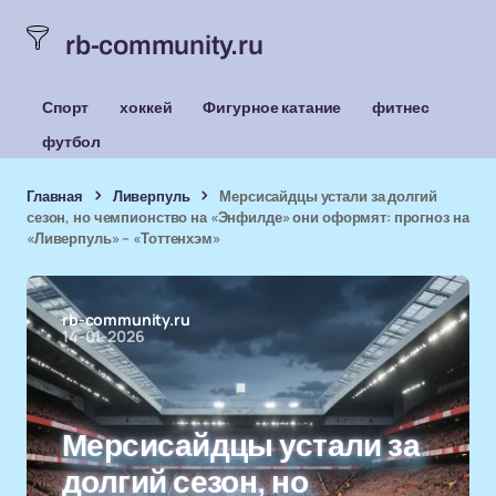
rb-community.ru
Спорт
хоккей
Фигурное катание
фитнес
футбол
Главная
Ливерпуль
Мерсисайдцы устали за долгий
сезон, но чемпионство на «Энфилде» они оформят: прогноз на
«Ливерпуль» – «Тоттенхэм»
rb-community.ru
14-01-2026
Мерсисайдцы устали за
долгий сезон, но