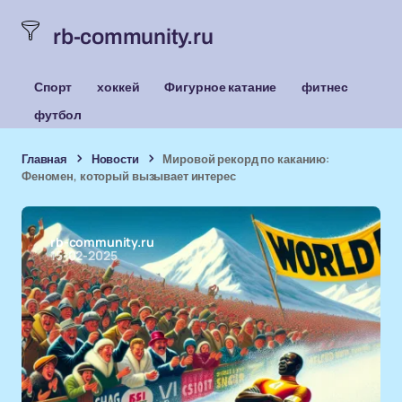
rb-community.ru
Спорт
хоккей
Фигурное катание
фитнес
футбол
Главная
Новости
Мировой рекорд по каканию:
Феномен, который вызывает интерес
rb-community.ru
15-02-2025