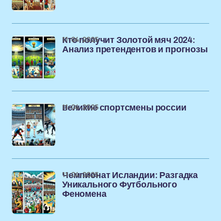
11-04-2025
Кто получит Золотой мяч 2024:
Анализ претендентов и прогнозы
11-04-2025
великие спортсмены россии
11-04-2025
Чемпионат Исландии: Разгадка
Уникального Футбольного
Феномена