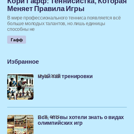
Кори Гафф: Теннисистка, Которая
Меняет Правила Игры
В мире профессионального тенниса появляется всё
больше молодых талантов, но лишь единицы
способны не
Гафф
Избранное
12-04-2025
муай тай тренировки
11-04-2025
Всё, что вы хотели знать о видах
олимпийских игр