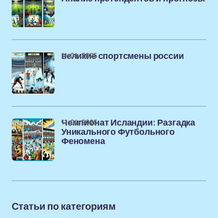
11-04-2025
великие спортсмены россии
11-04-2025
Чемпионат Исландии: Разгадка
Уникального Футбольного
Феномена
Статьи по категориям