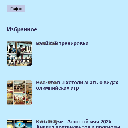
Гафф
Избранное
12-04-2025
муай тай тренировки
11-04-2025
Всё, что вы хотели знать о видах
олимпийских игр
11-04-2025
Кто получит Золотой мяч 2024:
Анализ претендентов и прогнозы