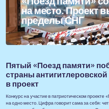
«Поезд памяти» со
на место. Проект 
пределы СНГ
Пятый «Поезд памяти» поб
страны антигитлеровской
в проект
Конкурс на участие в патриотическом проекте «
на одно место. Цифра говорит сама за себя: че