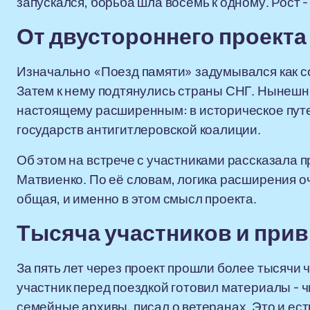
запускался, борьба шла восемь к одному. Рост - 
От двустороннего проекта
Изначально «Поезд памяти» задумывался как с
Затем к нему подтянулись страны СНГ. Нынешни
настоящему расширенным: в историческое путе
государств антигитлеровской коалиции.
Об этом на встрече с участниками рассказала
Матвиенко. По её словам, логика расширения о
общая, и именно в этом смысл проекта.
Тысяча участников и прив
За пять лет через проект прошли более тысячи
участник перед поездкой готовил материалы - 
семейные архивы, писал о ветеранах. Это и ест