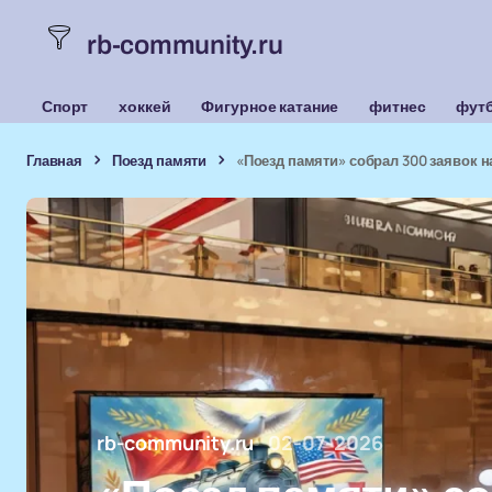
rb-community.ru
Спорт
хоккей
Фигурное катание
фитнес
фут
Главная
Поезд памяти
«Поезд памяти» собрал 300 заявок н
rb-community.ru
02-07-2026