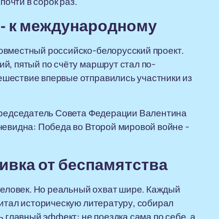
почти в сорок раз.
 - к международному
овместный российско-белорусский проект.
й, пятый по счёту маршрут стал по-
шествие впервые отправились участники из
 председатель Совета Федерации Валентина
чевидна: Победа во Второй мировой войне -
ивка от беспамятства
 человек. Но реальный охват шире. Каждый
читал историческую литературу, собирал
ь главный эффект: не поездка сама по себе, а