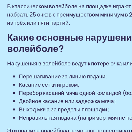
В классическом волейболе на площадке играют 
набрать 25 очков с преимуществом минимум в 2 
из трёх или пяти партий.
Какие основные нарушени
волейболе?
Нарушения в волейболе ведут к потере очка ил
Перешагивание за линию подачи;
Касание сетки игроком;
Перебор касаний мяча одной командой (бо
Двойное касание или задержка мяча;
Выход мяча за пределы площадки;
Неправильная подача (например, мяч не пе
Эти правила волейбола помогают поддерживать