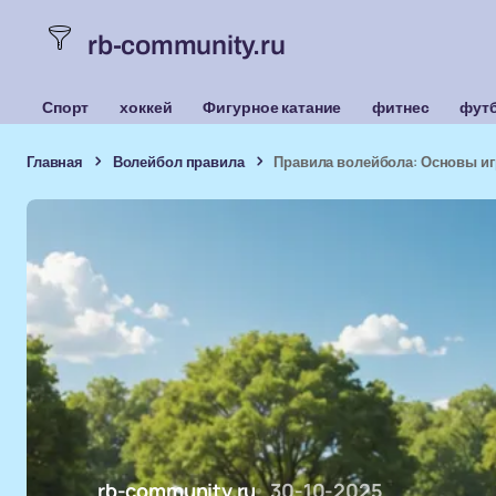
rb-community.ru
Спорт
хоккей
Фигурное катание
фитнес
фут
Главная
Волейбол правила
Правила волейбола: Основы и
rb-community.ru
30-10-2025