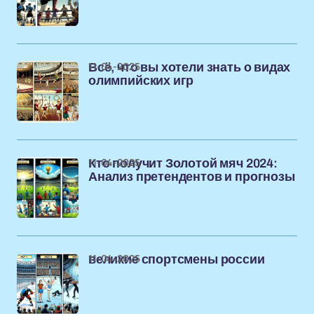
11-04-2025
Всё, что вы хотели знать о видах
олимпийских игр
11-04-2025
Кто получит Золотой мяч 2024:
Анализ претендентов и прогнозы
11-04-2025
великие спортсмены россии