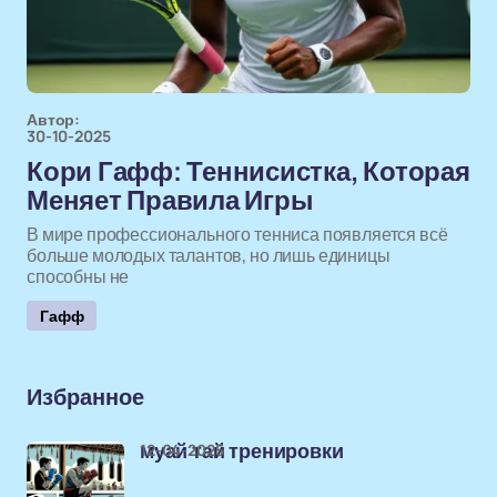
Автор:
30-10-2025
Кори Гафф: Теннисистка, Которая
Меняет Правила Игры
В мире профессионального тенниса появляется всё
больше молодых талантов, но лишь единицы
способны не
Гафф
Избранное
12-04-2025
муай тай тренировки