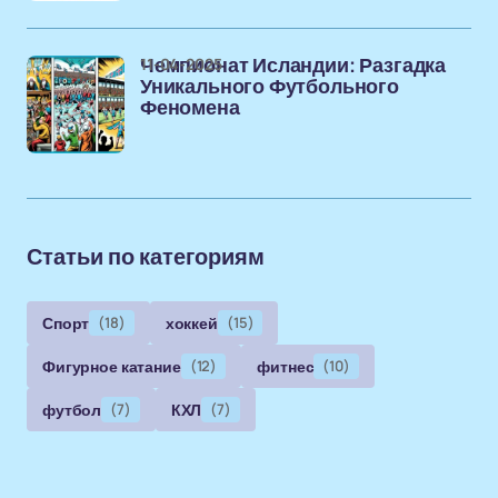
11-04-2025
Чемпионат Исландии: Разгадка
Уникального Футбольного
Феномена
Статьи по категориям
Спорт
(18)
хоккей
(15)
Фигурное катание
(12)
фитнес
(10)
футбол
(7)
КХЛ
(7)