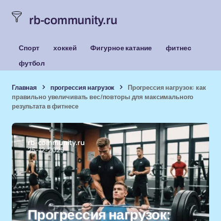
rb-community.ru
Спорт
хоккей
Фигурное катание
фитнес
футбол
Главная
прогрессия нагрузок
Прогрессия нагрузок: как
правильно увеличивать вес/повторы для максимального
результата в фитнесе
rb-community.ru
25-12-2025
Прогрессия нагрузок: