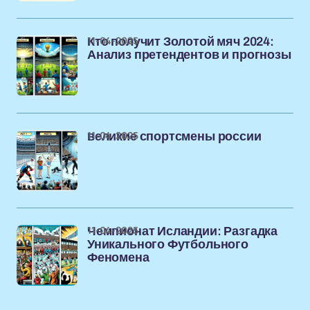
11-04-2025
Кто получит Золотой мяч 2024:
Анализ претендентов и прогнозы
11-04-2025
великие спортсмены россии
11-04-2025
Чемпионат Исландии: Разгадка
Уникального Футбольного
Феномена