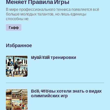
Меняет Правила Игры
В мире профессионального тенниса появляется всё
больше молодых талантов, но лишь единицы
способны не
Гафф
Избранное
12-04-2025
муай тай тренировки
11-04-2025
Всё, что вы хотели знать о видах
олимпийских игр