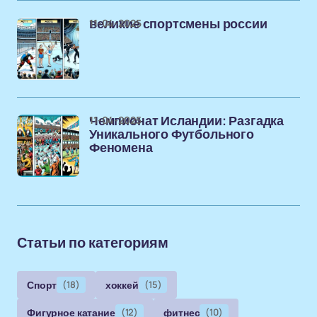
11-04-2025
великие спортсмены россии
11-04-2025
Чемпионат Исландии: Разгадка
Уникального Футбольного
Феномена
Статьи по категориям
Спорт
(18)
хоккей
(15)
Фигурное катание
(12)
фитнес
(10)