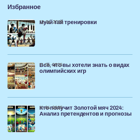
Избранное
12-04-2025
муай тай тренировки
11-04-2025
Всё, что вы хотели знать о видах
олимпийских игр
11-04-2025
Кто получит Золотой мяч 2024:
Анализ претендентов и прогнозы