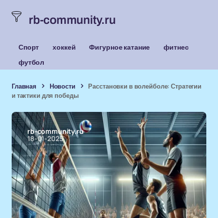
rb-community.ru
Спорт
хоккей
Фигурное катание
фитнес
футбол
Главная
Новости
Расстановки в волейболе: Стратегии
и тактики для победы
rb-community.ru
18-01-2025