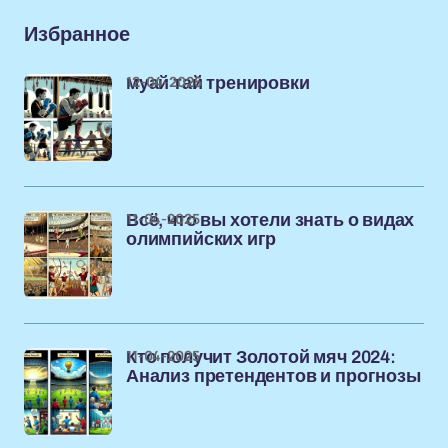
Избранное
12-04-2025
муай тай тренировки
11-04-2025
Всё, что вы хотели знать о видах
олимпийских игр
11-04-2025
Кто получит Золотой мяч 2024:
Анализ претендентов и прогнозы