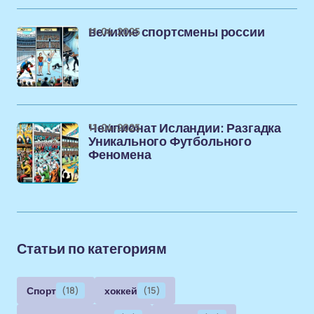
11-04-2025
великие спортсмены россии
11-04-2025
Чемпионат Исландии: Разгадка
Уникального Футбольного
Феномена
Статьи по категориям
Спорт
(18)
хоккей
(15)