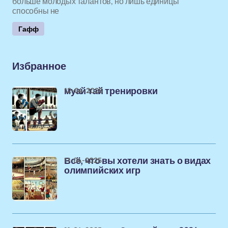
больше молодых талантов, но лишь единицы
способны не
Гафф
Избранное
12-04-2025
муай тай тренировки
11-04-2025
Всё, что вы хотели знать о видах
олимпийских игр