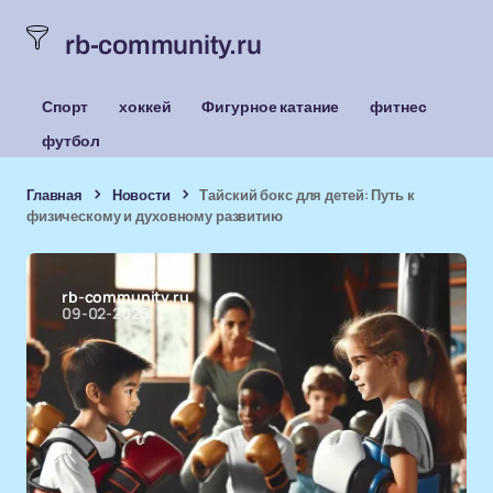
rb-community.ru
Спорт
хоккей
Фигурное катание
фитнес
футбол
Главная
Новости
Тайский бокс для детей: Путь к
физическому и духовному развитию
rb-community.ru
09-02-2025