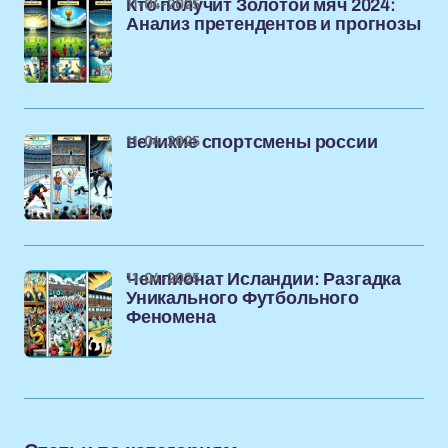
11-04-2025
Кто получит Золотой мяч 2024:
Анализ претендентов и прогнозы
11-04-2025
великие спортсмены россии
11-04-2025
Чемпионат Исландии: Разгадка
Уникального Футбольного
Феномена