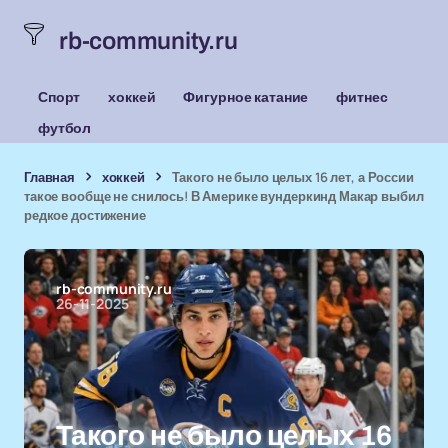
rb-community.ru
Спорт
хоккей
Фигурное катание
фитнес
футбол
Главная
хоккей
Такого не было целых 16 лет, а России
такое вообще не снилось! В Америке вундеркинд Макар выбил
редкое достижение
rb-community.ru
26-11-2025
Такого не было целых 16