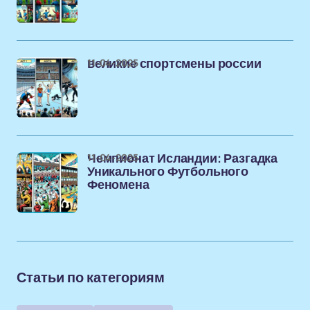
11-04-2025
великие спортсмены россии
11-04-2025
Чемпионат Исландии: Разгадка
Уникального Футбольного
Феномена
Статьи по категориям