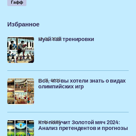
Гафф
Избранное
12-04-2025
муай тай тренировки
11-04-2025
Всё, что вы хотели знать о видах
олимпийских игр
11-04-2025
Кто получит Золотой мяч 2024:
Анализ претендентов и прогнозы