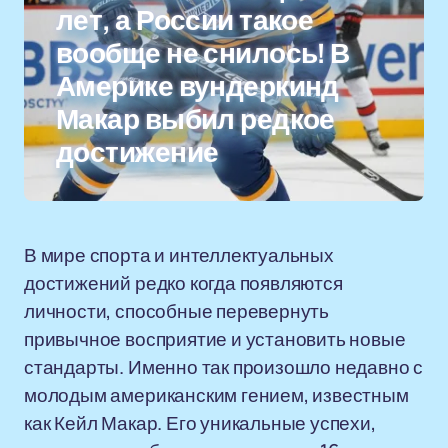
лет, а России такое
вообще не снилось! В
Америке вундеркинд
Макар выбил редкое
достижение
В мире спорта и интеллектуальных
достижений редко когда появляются
личности, способные перевернуть
привычное восприятие и установить новые
стандарты. Именно так произошло недавно с
молодым американским гением, известным
как Кейл Макар. Его уникальные успехи,