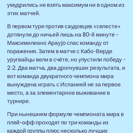
умудрились не взять максимум ни в одном из
этих матчей.
В первом туре против саудовцев «селесте»
дотянули до ничьей лишь на 80-й минуте -
Максимилиано Арауjo спас команду от
поражения. Затем в матче с Кабо-Верде
уругвайцы вели в счёте, но упустили победу -
2:2. Два матча, два дрогнувших результата, и
вот команда двукратного чемпиона мира
вынуждена играть с Испанией не за первое
место, а за элементарное выживание в
турнире.
При нынешнем формуле чемпионата мира в
плей-офф проходят по три команды из
каждой группы плюс несколько лучших