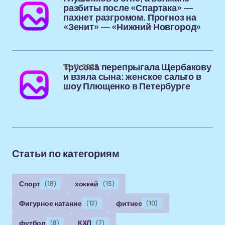
разбиты после «Спартака» —
пахнет разгромом. Прогноз на
«Зенит» — «Нижний Новгород»
13-11-2025
Трусова перепрыгала Щербакову
и взяла сына: женское сальто в
шоу Плющенко в Петербурге
Статьи по категориям
Спорт
(18)
хоккей
(15)
Фигурное катание
(12)
фитнес
(10)
футбол
(8)
КХЛ
(7)