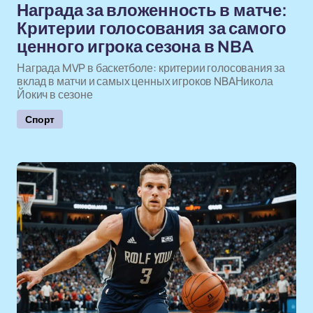
Награда за вложенность в матче:
Критерии голосования за самого
ценного игрока сезона в NBA
Награда MVP в баскетболе: критерии голосования за
вклад в матчи и самых ценных игроков NBAНикола
Йокич в сезоне
Спорт