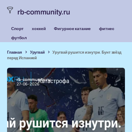
rb-community.ru
Спорт
хоккей
Фигурное катание
фитнес
футбол
Главная
Уругвай
Уругвай рушится изнутри. Бунт звёзд
перед Испанией
rb-community.ru
27-06-2026