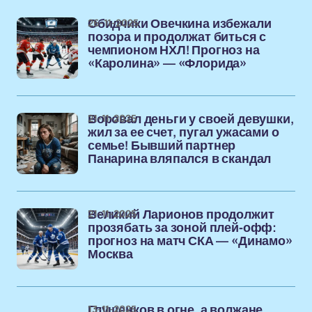
26-11-2025
Обидчики Овечкина избежали
позора и продолжат биться с
чемпионом НХЛ! Прогноз на
«Каролина» — «Флорида»
21-11-2025
Воровал деньги у своей девушки,
жил за ее счет, пугал ужасами о
семье! Бывший партнер
Панарина вляпался в скандал
21-11-2025
Великий Ларионов продолжит
прозябать за зоной плей-офф:
прогноз на матч СКА — «Динамо»
Москва
13-11-2025
Глушенков в огне, а волжане