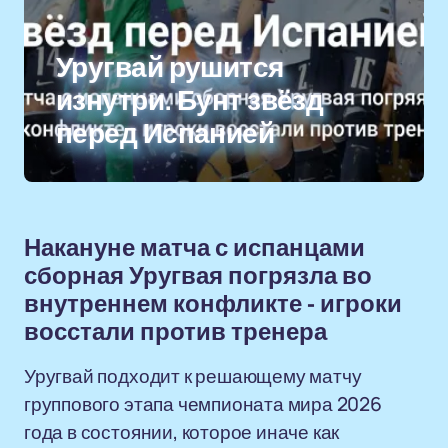
Уругвай рушится
изнутри. Бунт звёзд
перед Испанией
Накануне матча с испанцами
сборная Уругвая погрязла во
внутреннем конфликте - игроки
восстали против тренера
Уругвай подходит к решающему матчу
группового этапа чемпионата мира 2026
года в состоянии, которое иначе как