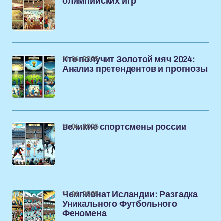
олимпийских игр
11-04-2025
Кто получит Золотой мяч 2024:
Анализ претендентов и прогнозы
11-04-2025
великие спортсмены россии
11-04-2025
Чемпионат Исландии: Разгадка
Уникального Футбольного
Феномена