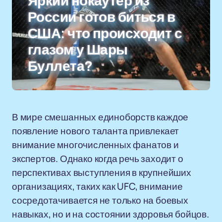
Яркий нокаутер из
России готов биться в
США: что происходит с
глазом у Шары
Буллета?
В мире смешанных единоборств каждое
появление нового таланта привлекает
внимание многочисленных фанатов и
экспертов. Однако когда речь заходит о
перспективах выступления в крупнейших
организациях, таких как UFC, внимание
сосредотачивается не только на боевых
навыках, но и на состоянии здоровья бойцов.