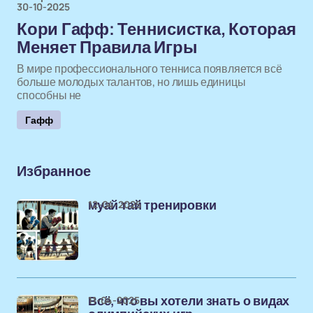
30-10-2025
Кори Гафф: Теннисистка, Которая
Меняет Правила Игры
В мире профессионального тенниса появляется всё
больше молодых талантов, но лишь единицы
способны не
Гафф
Избранное
12-04-2025
муай тай тренировки
11-04-2025
Всё, что вы хотели знать о видах