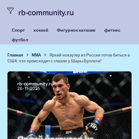
rb-community.ru
Спорт
хоккей
Фигурное катание
фитнес
футбол
Главная
ММА
Яркий нокаутер из России готов биться в
США: что происходит с глазом у Шары Буллета?
rb-community.ru
26-11-2025